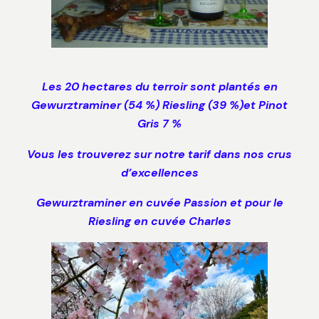
Les 20 hectares du terroir sont plantés en
Gewurztraminer (54 %) Riesling (39 %)et Pinot
Gris 7 %
Vous les trouverez sur notre tarif dans nos crus
d’excellences
Gewurztraminer en cuvée Passion et pour le
Riesling en cuvée Charles