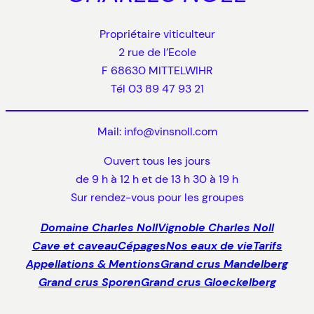
Propriétaire viticulteur
2 rue de l’Ecole
F 68630 MITTELWIHR
Tél 03 89 47 93 21
Mail: info@vinsnoll.com
Ouvert tous les jours
de 9 h à 12 h et de 13 h 30 à 19 h
Sur rendez-vous pour les groupes
Domaine Charles Noll
Vignoble Charles Noll
Cave et caveau
Cépages
Nos eaux de vie
Tarifs
Appellations & Mentions
Grand crus Mandelberg
Grand crus Sporen
Grand crus Gloeckelberg